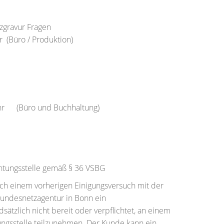
lzgravur Fragen
r (Büro / Produktion)
0 Uhr (Büro und Buchhaltung)
chtungsstelle gemäß § 36 VSBG
ach einem vorherigen Einigungsversuch mit der
Bundesnetzagentur in Bonn ein
dsätzlich nicht bereit oder verpflichtet, an einem
ungsstelle teilzunehmen. Der Kunde kann ein