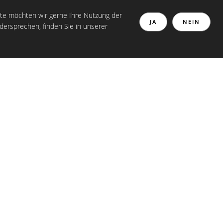
 30826 Garbsen I Tel: 0511 370 1 80 80 Oder 05131 467 3000
te möchten wir gerne Ihre Nutzung der
JA
NEIN
dersprechen, finden Sie in unserer
EFERENZEN
KONTAKT
WÜRTH GRAVUR