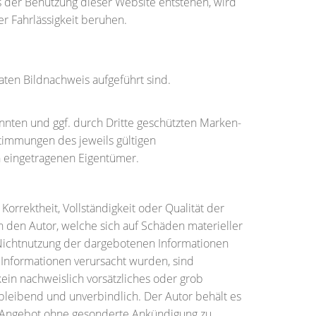
us der Benutzung dieser Website entstehen, wird
er Fahrlässigkeit beruhen.
aten Bildnachweis aufgeführt sind.
nnten und ggf. durch Dritte geschützten Marken-
immungen des jeweils gültigen
n eingetragenen Eigentümer.
Korrektheit, Vollständigkeit oder Qualität der
 den Autor, welche sich auf Schäden materieller
 Nichtnutzung der dargebotenen Informationen
 Informationen verursacht wurden, sind
kein nachweislich vorsätzliches oder grob
eibleibend und unverbindlich. Der Autor behält es
te Angebot ohne gesonderte Ankündigung zu