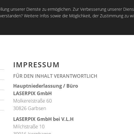
LASERPIX GmbH I Molkereistraße 60 I
lung unserer Dienste zu ermöglichen. Zur Verbesserung unserer Diens
nverstanden? Weitere Infos sowie die Möglichkeit, der Zustimmung zu wi
UNTERNEHMEN
PRODUKTE
R
IMPRESSUM
FÜR DEN INHALT VERANTWORTLICH
Hauptniederlassung / Büro
LASERPIX GmbH
Molkereistraße 60
30826 Garbsen
LASERPIX GmbH bei V.L.H
Milchstraße 10
30916 Isernhagen