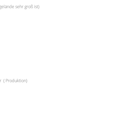
elände sehr groß ist)
r ( Produktion)