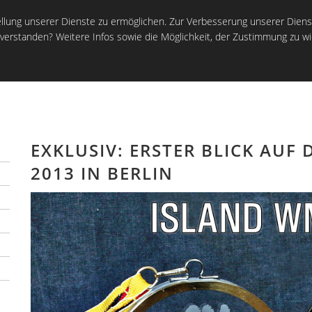
LASERPIX GmbH I Molkereistraße 60 I
lung unserer Dienste zu ermöglichen. Zur Verbesserung unserer Diens
nverstanden? Weitere Infos sowie die Möglichkeit, der Zustimmung zu wi
UNTERNEHMEN
PRODUKTE
R
EXKLUSIV: ERSTER BLICK AUF
2013 IN BERLIN