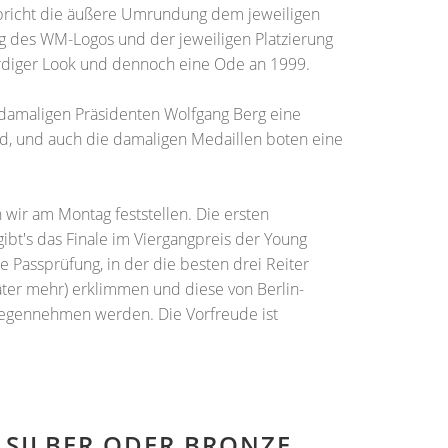
spricht die äußere Umrundung dem jeweiligen
ng des WM-Logos und der jeweiligen Platzierung
würdiger Look und dennoch eine Ode an 1999.
 damaligen Präsidenten Wolfgang Berg eine
nd, und auch die damaligen Medaillen boten eine
ir am Montag feststellen. Die ersten
ibt's das Finale im Viergangpreis der Young
 Passprüfung, in der die besten drei Reiter
päter mehr) erklimmen und diese von Berlin-
gegennehmen werden. Die Vorfreude ist
 SILBER ODER BRONZE