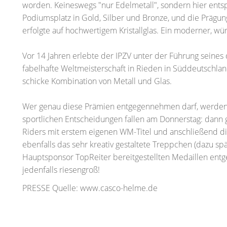
worden. Keineswegs "nur Edelmetall", sondern hier ent
Podiumsplatz in Gold, Silber und Bronze, und die Prägu
erfolgte auf hochwertigem Kristallglas. Ein moderner, 
Vor 14 Jahren erlebte der IPZV unter der Führung seines
fabelhafte Weltmeisterschaft in Rieden in Süddeutschla
schicke Kombination von Metall und Glas.
Wer genau diese Prämien entgegennehmen darf, werden w
sportlichen Entscheidungen fallen am Donnerstag: dann g
Riders mit erstem eigenen WM-Titel und anschließend die
ebenfalls das sehr kreativ gestaltete Treppchen (dazu s
Hauptsponsor TopReiter bereitgestellten Medaillen ent
jedenfalls riesengroß!
PRESSE Quelle: www.casco-helme.de