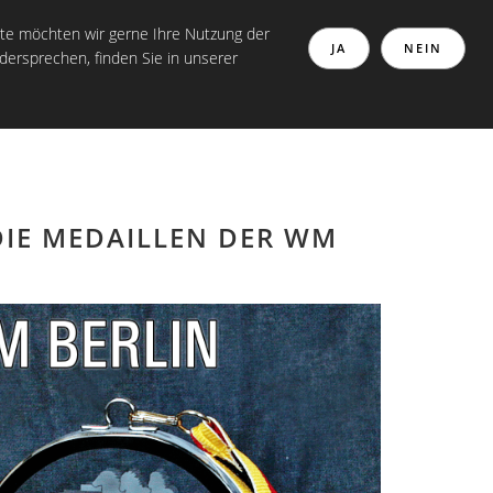
 30826 Garbsen I Tel: 0511 370 1 80 80 Oder 05131 467 3000
te möchten wir gerne Ihre Nutzung der
JA
NEIN
dersprechen, finden Sie in unserer
EFERENZEN
KONTAKT
WÜRTH GRAVUR
 DIE MEDAILLEN DER WM