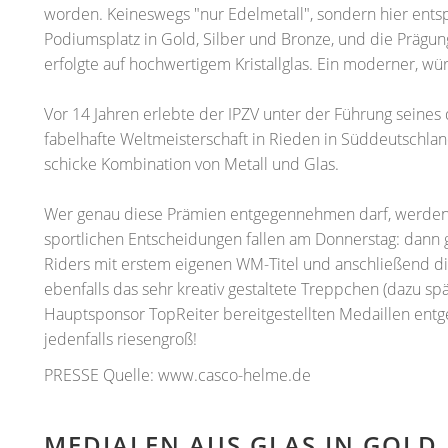
worden. Keineswegs "nur Edelmetall", sondern hier ent
Podiumsplatz in Gold, Silber und Bronze, und die Prägu
erfolgte auf hochwertigem Kristallglas. Ein moderner, 
Vor 14 Jahren erlebte der IPZV unter der Führung seines
fabelhafte Weltmeisterschaft in Rieden in Süddeutschla
schicke Kombination von Metall und Glas.
Wer genau diese Prämien entgegennehmen darf, werden w
sportlichen Entscheidungen fallen am Donnerstag: dann g
Riders mit erstem eigenen WM-Titel und anschließend die
ebenfalls das sehr kreativ gestaltete Treppchen (dazu s
Hauptsponsor TopReiter bereitgestellten Medaillen ent
jedenfalls riesengroß!
PRESSE Quelle: www.casco-helme.de
MEDIALEN AUS GLAS IN GOLD,