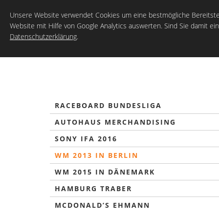
Unsere Website verwendet Cookies um eine bestmögliche Bereitstel
Website mit Hilfe von Google Analytics auswerten. Sind Sie damit ei
Datenschutzerklärung
.
RACEBOARD BUNDESLIGA
AUTOHAUS MERCHANDISING
SONY IFA 2016
WM 2013 IN BERLIN
WM 2015 IN DÄNEMARK
HAMBURG TRABER
MCDONALD’S EHMANN