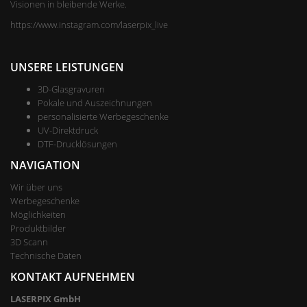
Visionen in bleibende Werke.
https://www.instagram.com/laserpix_live
UNSERE LEISTUNGEN
3D-Glasgravuren
Pokale und Auszeichnungen
personalisierte Werbegeschenke
UV-Direktdruck
DTF-Drucklösungen
NAVIGATION
Wir über uns
Werbegeschenke
Möglichkeiten
Produktbilder
3D Scann
Technische Daten
KONTAKT AUFNEHMEN
LASERPIX GmbH