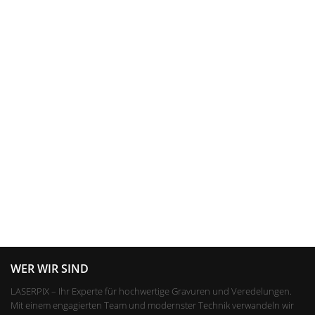
WER WIR SIND
LASERPIX – Ihr Experte für hochwertige Gravuren und Veredelungen.
Mit einem engagierten Team und modernster Technik verwandeln wir