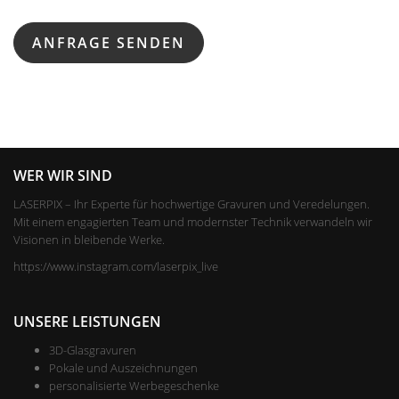
WER WIR SIND
LASERPIX – Ihr Experte für hochwertige Gravuren und Veredelungen.
Mit einem engagierten Team und modernster Technik verwandeln wir
Visionen in bleibende Werke.
https://www.instagram.com/laserpix_live
UNSERE LEISTUNGEN
3D-Glasgravuren
Pokale und Auszeichnungen
personalisierte Werbegeschenke