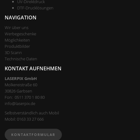
UV-Direktdruck
DTF-Drucklösungen
NAVIGATION
Wir über uns
Werbegeschenke
Möglichkeiten
Produktbilder
3D Scann
Technische Daten
KONTAKT AUFNEHMEN
LASERPIX GmbH
Molkereistraße 60
30826 Garbsen
Fon:
0511 370 1 80 80
info@laserpix.de
Selbstverständlich auch Mobil
Mobil: 0163 33 27 666
KONTAKTFORMULAR