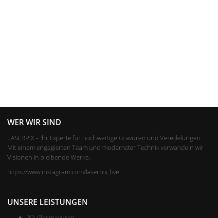
WER WIR SIND
LASERPIX – Ihr Experte für hochwertige Gravuren und Veredelungen.
Mit einem engagierten Team und modernster Technik verwandeln wir
Visionen in bleibende Werke.
https://www.instagram.com/laserpix_live
UNSERE LEISTUNGEN
3D-Glasgravuren