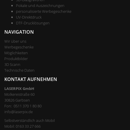
Pokale und Auszeichnungen
personalisierte Werbegeschenke
UV-Direktdruck
DTF-Drucklösungen
NAVIGATION
Wir über uns
Werbegeschenke
Möglichkeiten
Produktbilder
3D Scann
Technische Daten
KONTAKT AUFNEHMEN
LASERPIX GmbH
Molkereistraße 60
30826 Garbsen
Fon:
0511 370 1 80 80
info@laserpix.de
Selbstverständlich auch Mobil
Mobil: 0163 33 27 666